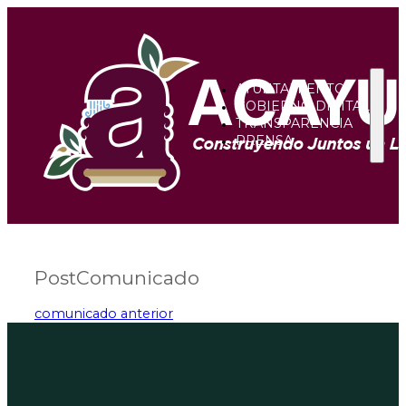
AYUNTAMIENTO
GOBIERNO DIGITAL
TRANSPARENCIA
PRENSA
PostComunicado
comunicado anterior