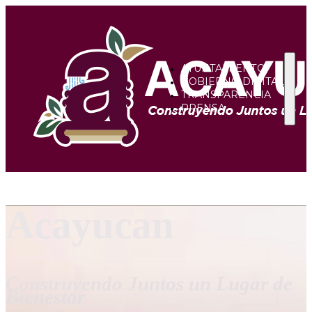
AYUNTAMIENTO
GOBIERNO DIGITAL
TRANSPARENCIA
PRENSA
Acayucan
Construyendo Juntos un Lugar de
Bienestar